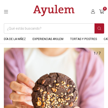
0
DÍA DE LA NIÑEZ
EXPERIENCIAS AYULEM
TORTAS Y POSTRES
CA
1
/
7