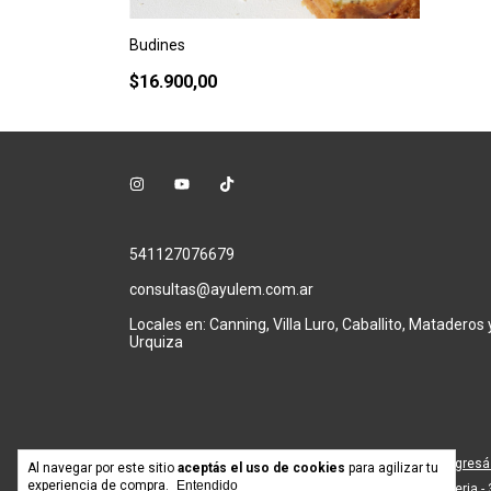
Budines
$16.900,00
541127076679
consultas@ayulem.com.ar
Locales en: Canning, Villa Luro, Caballito, Mataderos y
Urquiza
Defensa de las y los consumidores. Para reclamos
ingresá
Al navegar por este sitio
aceptás el uso de cookies
para agilizar tu
experiencia de compra.
Entendido
Copyright Ayulem Pasteleria 