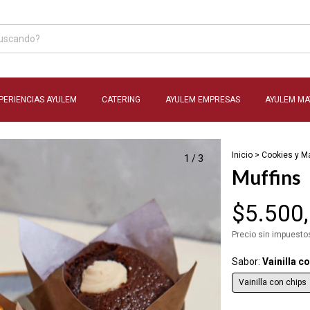
PERIENCIAS AYULEM
CATERING
AYULEM EMPRESAS
AYULEM MA
Inicio
>
Cookies y Má
1
/
3
Muffins
$5.500
Precio sin impuest
Sabor:
Vainilla c
Vainilla con chips