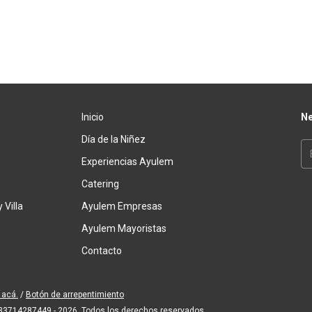
Inicio
Ne
Día de la Niñez
Experiencias Ayulem
Catering
 Villa
Ayulem Empresas
Ayulem Mayoristas
Contacto
 acá.
/
Botón de arrepentimiento
- 33714287449 - 2026. Todos los derechos reservados.