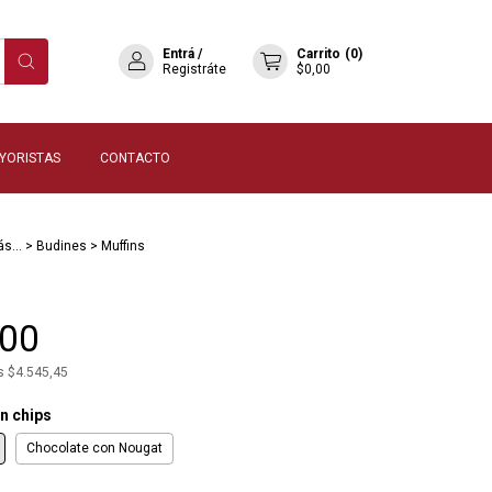
Entrá
/
Carrito
(
0
)
Registráte
$0,00
YORISTAS
CONTACTO
s...
>
Budines
>
Muffins
,00
os
$4.545,45
on chips
Chocolate con Nougat