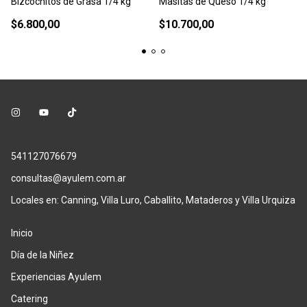
Bizcochitos de Grasa 1/4 kg
Masitas de Queso 1/4 kg
$6.800,00
$10.700,00
541127076679
consultas@ayulem.com.ar
Locales en: Canning, Villa Luro, Caballito, Mataderos y Villa Urquiza
Inicio
Día de la Niñez
Experiencias Ayulem
Catering