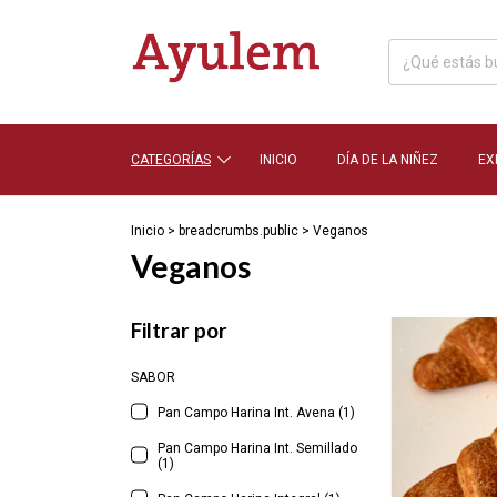
CATEGORÍAS
INICIO
DÍA DE LA NIÑEZ
EX
Inicio
>
breadcrumbs.public
>
Veganos
Veganos
Filtrar por
SABOR
Pan Campo Harina Int. Avena (1)
Pan Campo Harina Int. Semillado
(1)