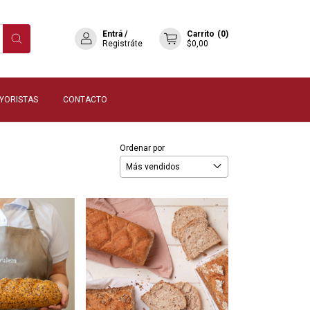
Entrá
/
Carrito
(
0
)
Registráte
$0,00
YORISTAS
CONTACTO
Ordenar por